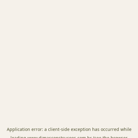
Application error: a
client
-side exception has occurred while
loading
www.dimasconstrucoes.com.br
(see the
browser