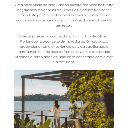
Uma nova visão de vida urbana espera por você no futuro
lançamento residencial da Dimas, o D/Season Residence
Club. Este projeto foi desenhado para harmonizar as
conveniências urbanas com a tranquilidade e o lazer de
um resort.
Estrategicamente localizado no bairro João Paulo, em
Florianópolis, o conceito de moradia da Dimas busca
proporcionar uma experiência de vida equilibrada e
agradável. Ele une acesso fácil a serviços e atividades
urbanas à serenidade de uma casa conectada com o mar
e a natureza.